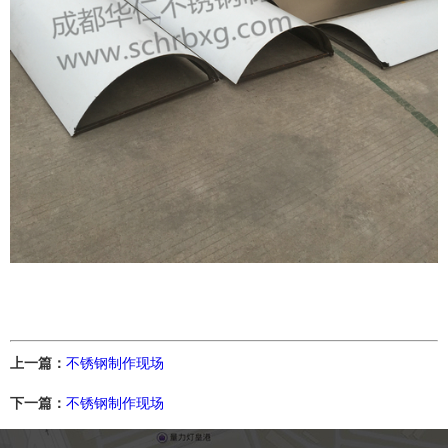
上一篇：
不锈钢制作现场
下一篇：
不锈钢制作现场